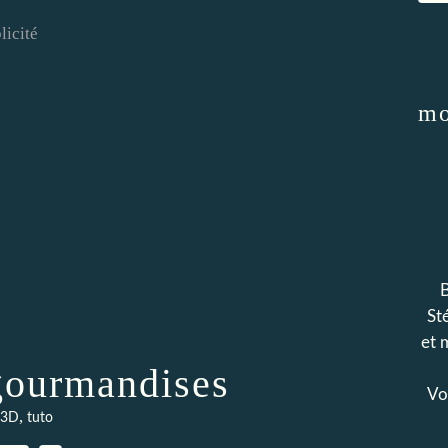
licité
mo
B
Sté
et 
gourmandises
Voi
,
 3D
tuto