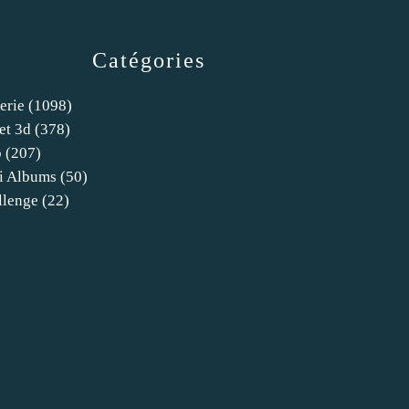
Catégories
erie
(1098)
et 3d
(378)
o
(207)
i Albums
(50)
llenge
(22)