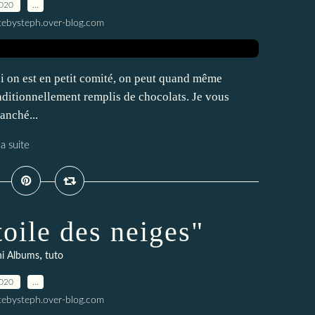
2020
…
tebysteph.over-blog.com
 si on est en petit comité, on peut quand même
traditionnellement remplis de chocolats. Je vous
anché...
la suite
oile des neiges"
,
i Albums
tuto
2020
…
tebysteph.over-blog.com