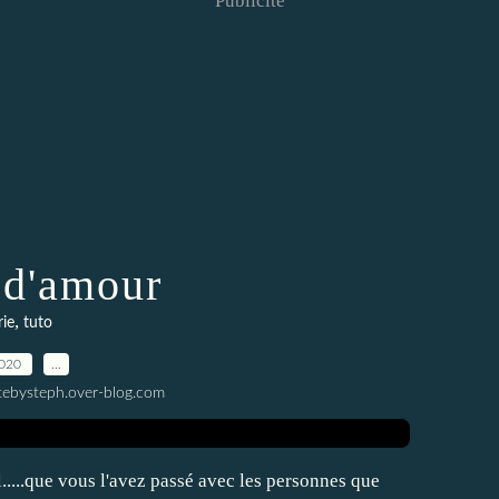
Publicité
 d'amour
,
rie
tuto
2020
…
tebysteph.over-blog.com
....que vous l'avez passé avec les personnes que