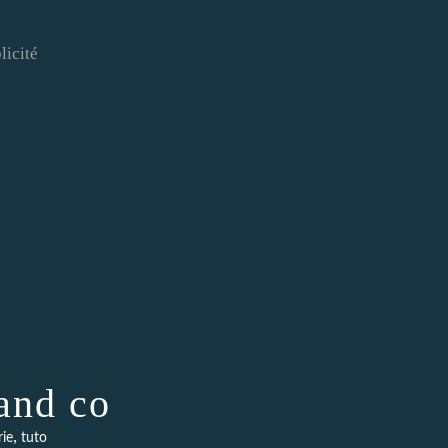
licité
and co
,
rie
tuto