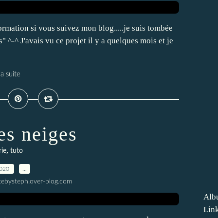
rmation si vous suivez mon blog.....je suis tombée
 ^-^ J'avais vu ce projet il y a quelques mois et je
la suite
es neiges
,
rie
tuto
2020
…
tebysteph.over-blog.com
Alb
Lin