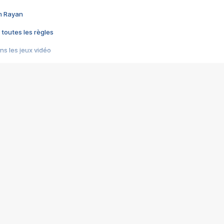
im Rayan
 toutes les règles
s les jeux vidéo
us choquant de Rockstar ? - Le scandale BULLY
e plus moche de Steam
du RÊVE tourne au CAUCHEMAR
pendant 8 heures
it… à tort
umiliés par un jeu vidéo
ire - Final Fantasy 8
ti un empire - Age of Empires
story DOFUS