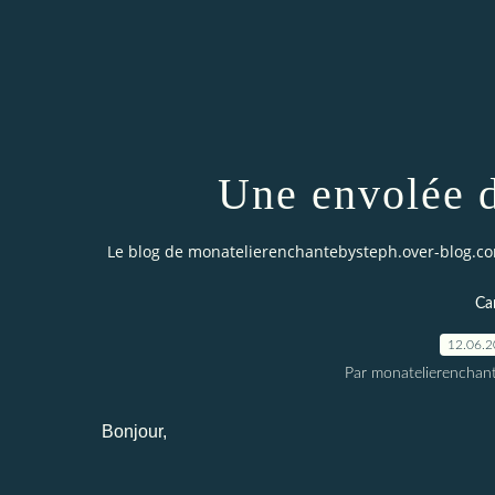
Une envolée de
Le blog de monatelierenchantebysteph.over-blog.c
Car
12.06.
Par monatelierenchan
Bonjour,