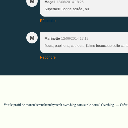
M
Magali
12/06/2014 18:25
Superbe!!! Bonne soirée , biz
Répondre
M
Marinette
12/06/2014 17:12
fleurs, papillons, couleurs, j'aime beaucoup cette cart
Répondre
Voir le profil de
monatelierenchantebysteph.over-blog.com
sur le portail Overblog
Créer