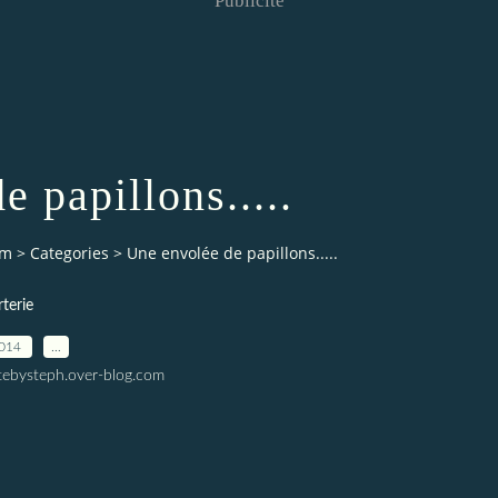
Publicité
 papillons.....
om
>
Categories
>
Une envolée de papillons.....
terie
2014
…
tebysteph.over-blog.com