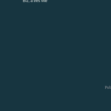
Biz, à très vite
Pub