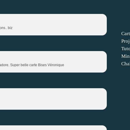
ons.. biz
Cart
Proj
Tut
Min
Cha
'adore. Super belle carte Bises Véronique