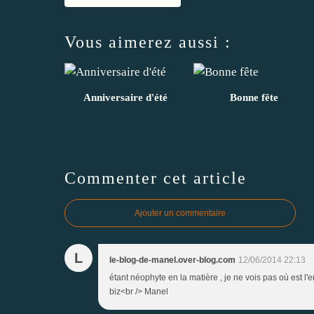
Vous aimerez aussi :
Anniversaire d'été
Bonne fête
Commenter cet article
Ajouter un commentaire
L
le-blog-de-manel.over-blog.com
12/06/2014 22:13
étant néophyte en la matière , je ne vois pas où est l'
biz<br /> Manel