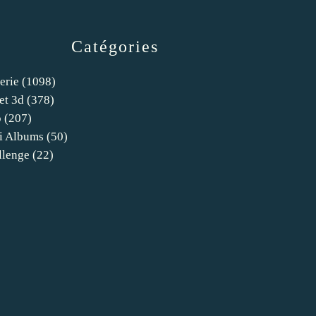
Catégories
erie
(1098)
et 3d
(378)
o
(207)
i Albums
(50)
llenge
(22)