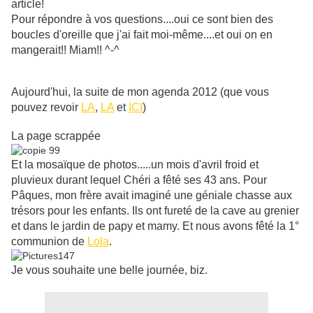
article!
Pour répondre à vos questions....oui ce sont bien des
boucles d'oreille que j'ai fait moi-même....et oui on en
mangerait!! Miam!! ^-^
Aujourd'hui, la suite de mon agenda 2012 (que vous
pouvez revoir
LA
,
LA
et
ICI
)
La page scrappée
Et la mosaïque de photos.....un mois d'avril froid et
pluvieux durant lequel Chéri a fêté ses 43 ans. Pour
Pâques, mon frère avait imaginé une géniale chasse aux
trésors pour les enfants. Ils ont fureté de la cave au grenier
et dans le jardin de papy et mamy. Et nous avons fêté la 1°
communion de
Lola
.
Je vous souhaite une belle journée, biz.