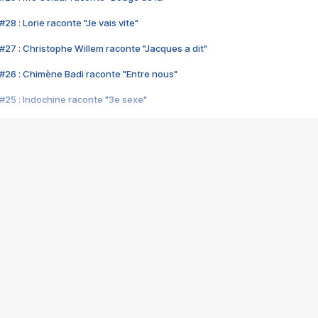
28 : Lorie raconte "Je vais vite"
#27 : Christophe Willem raconte "Jacques a dit"
#26 : Chimène Badi raconte "Entre nous"
#25 : Indochine raconte "3e sexe"
#24 : Zaho raconte "C'est chelou"
#23 : Patrick Bruel raconte "Au café des délices"
#22 : Kyo raconte "Le chemin"
#21 : Nolwenn Leroy raconte "Cassé"
#20 : Patrick Hernandez raconte "Born to be alive"
#19 : Lorie raconte "Près de moi"
#18 : Michael Jones raconte "A nos actes manqués" (avec Jean-Jacque
#17 : Khaled raconte "Aïcha"