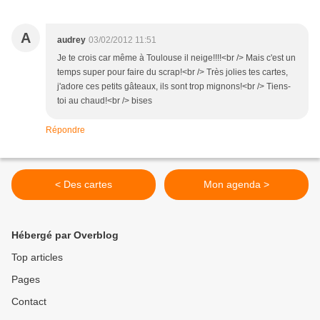
A
audrey
03/02/2012 11:51
Je te crois car même à Toulouse il neige!!!!<br /> Mais c'est un
temps super pour faire du scrap!<br /> Très jolies tes cartes,
j'adore ces petits gâteaux, ils sont trop mignons!<br /> Tiens-
toi au chaud!<br /> bises
Répondre
< Des cartes
Mon agenda >
Hébergé par Overblog
Top articles
Pages
Contact