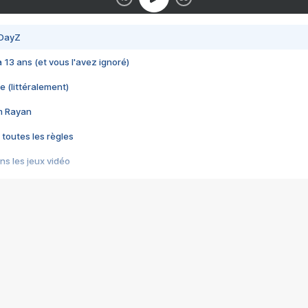
 DayZ
 a 13 ans (et vous l'avez ignoré)
e (littéralement)
im Rayan
 toutes les règles
s les jeux vidéo
us choquant de Rockstar ? - Le scandale BULLY
e plus moche de Steam
du RÊVE tourne au CAUCHEMAR
pendant 8 heures
it… à tort