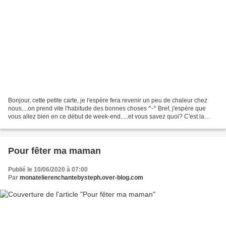
Bonjour, cette petite carte, je l'espère fera revenir un peu de chaleur chez
nous....on prend vite l'habitude des bonnes choses ^-^ Bref, j'espère que
vous allez bien en ce début de week-end.....et vous savez quoi? C'est la
vidéo de la semaine que je...
Pour fêter ma maman
Publié le 10/06/2020 à 07:00
Par
monatelierenchantebysteph.over-blog.com