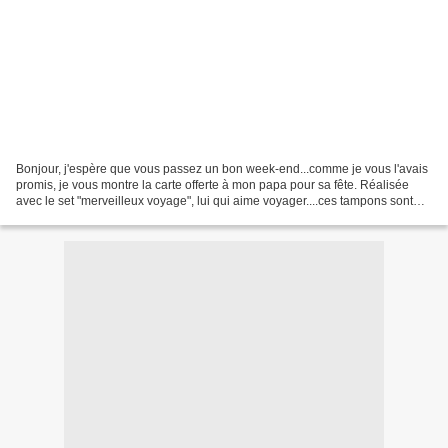
Bonjour, j'espère que vous passez un bon week-end...comme je vous l'avais
promis, je vous montre la carte offerte à mon papa pour sa fête. Réalisée
avec le set "merveilleux voyage", lui qui aime voyager....ces tampons sont
parfaits. Dans un combo "paon...