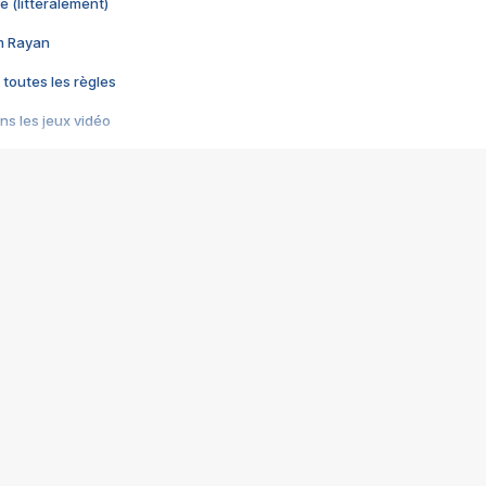
e (littéralement)
im Rayan
 toutes les règles
s les jeux vidéo
us choquant de Rockstar ? - Le scandale BULLY
e plus moche de Steam
du RÊVE tourne au CAUCHEMAR
pendant 8 heures
it… à tort
umiliés par un jeu vidéo
ire - Final Fantasy 8
ti un empire - Age of Empires
story DOFUS