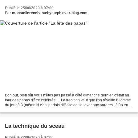
Publié le 25/06/2020 à 07:00
Par
monatelierenchantebysteph.over-blog.com
Bonjour, bien sûr vous n'êtes pas passé à côté dimanche dernier, c'était au
tour des papas d'être célébrés..... La tradition veut que l'on réveille l'Homme
du jour à 3 (même si c'est parfois difficile de se lever aux aurores , à 9h en
fait ^-^) on offre...
La technique du sceau
Publié le 22/06/2020 à 07:00