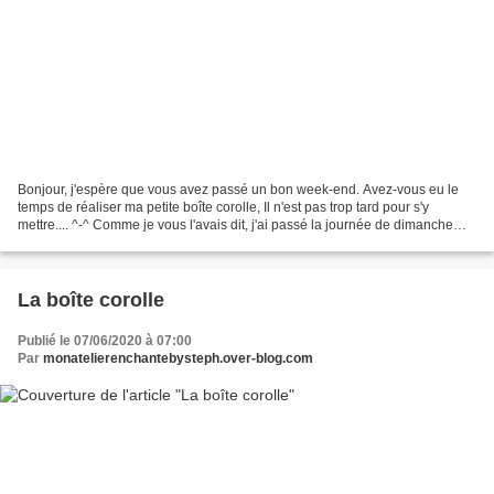
Bonjour, j'espère que vous avez passé un bon week-end. Avez-vous eu le
temps de réaliser ma petite boîte corolle, Il n'est pas trop tard pour s'y
mettre.... ^-^ Comme je vous l'avais dit, j'ai passé la journée de dimanche
chez mes parents....et bien sûr...
La boîte corolle
Publié le 07/06/2020 à 07:00
Par
monatelierenchantebysteph.over-blog.com