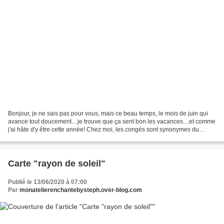
Bonjour, je ne sais pas pour vous, mais ce beau temps, le mois de juin qui
avance tout doucement....je trouve que ça sent bon les vacances....et comme
j'ai hâte d'y être cette année! Chez moi, les congés sont synonymes du
sud....la grande bleue, le soleil....et...
Carte "rayon de soleil"
Publié le 13/06/2020 à 07:00
Par
monatelierenchantebysteph.over-blog.com