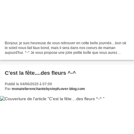
Bonjour, je suis heureuse de vous retrouver en cette belle journée....bon ok
le soleil nous fait faux bond, mais il sera dans nos coeurs de maman
aujourd'hui. ^-^ Je vous propose une jolie petite boîte que vous aurez
encore le temps de faire ce matin...
C'est la fête....des fleurs ^-^
Publié le 04/06/2020 à 07:00
Par
monatelierenchantebysteph.over-blog.com