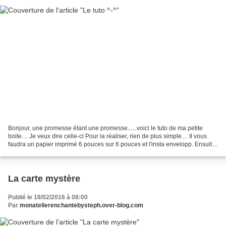
Bonjour, une promesse étant une promesse......voici le tuto de ma petite
boite.... Je veux dire celle-ci Pour la réaliser, rien de plus simple.... Il vous
faudra un papier imprimé 6 pouces sur 6 pouces et l'insta envelopp. Ensuite,
il faut placer votre...
La carte mystère
Publié le 18/02/2016 à 08:00
Par
monatelierenchantebysteph.over-blog.com