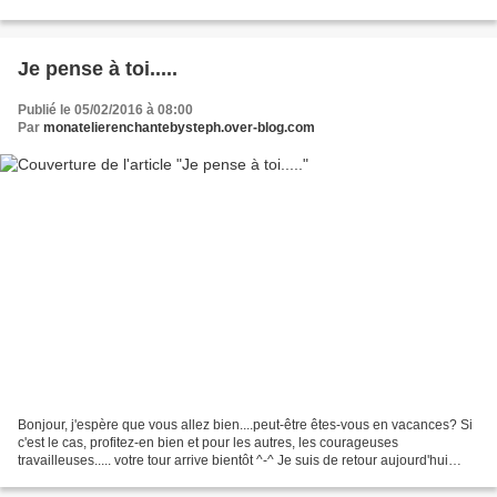
comme on peut la découvrir...
Je pense à toi.....
Publié le 05/02/2016 à 08:00
Par
monatelierenchantebysteph.over-blog.com
Bonjour, j'espère que vous allez bien....peut-être êtes-vous en vacances? Si
c'est le cas, profitez-en bien et pour les autres, les courageuses
travailleuses..... votre tour arrive bientôt ^-^ Je suis de retour aujourd'hui
avec un tampon texte que j'aime...