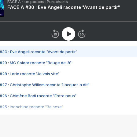
FACE A - un podcast Purecharts
FACE A #30 : Eve Angeli raconte "Avant de partir"
#30 : Eve Angeli raconte "Avant de partir"
#29 : MC Solaar raconte "Bouge de là"
28 : Lorie raconte "Je vais vite"
#27 : Christophe Willem raconte "Jacques a dit"
#26 : Chimène Badi raconte "Entre nous"
#25 : Indochine raconte "3e sexe"
#24 : Zaho raconte "C'est chelou"
#23 : Patrick Bruel raconte "Au café des délices"