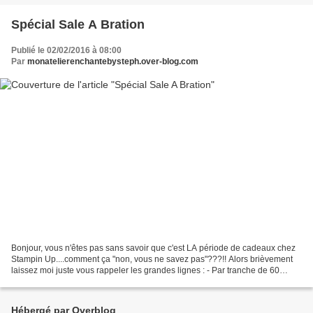
Spécial Sale A Bration
Publié le 02/02/2016 à 08:00
Par
monatelierenchantebysteph.over-blog.com
Bonjour, vous n'êtes pas sans savoir que c'est LA période de cadeaux chez
Stampin Up....comment ça "non, vous ne savez pas"???!! Alors brièvement
laissez moi juste vous rappeler les grandes lignes : - Par tranche de 60
euros d'achats vous choisissez un...
Hébergé par Overblog