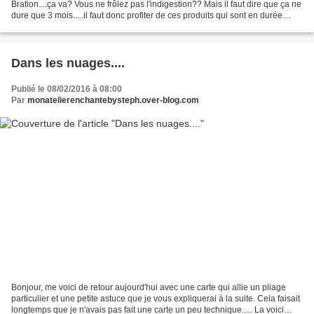
Bration....ça va? Vous ne frôlez pas l'indigestion?? Mais il faut dire que ça ne
dure que 3 mois.....il faut donc profiter de ces produits qui sont en durée
limitée. Sans grande suprise....vous...
Dans les nuages....
Publié le 08/02/2016 à 08:00
Par
monatelierenchantebysteph.over-blog.com
Bonjour, me voici de retour aujourd'hui avec une carte qui allie un pliage
particulier et une petite astuce que je vous expliquerai à la suite. Cela faisait
longtemps que je n'avais pas fait une carte un peu technique..... La voici