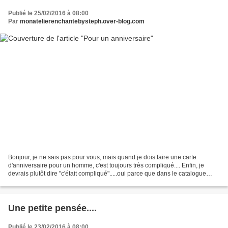
Publié le 25/02/2016 à 08:00
Par
monatelierenchantebysteph.over-blog.com
Bonjour, je ne sais pas pour vous, mais quand je dois faire une carte
d'anniversaire pour un homme, c'est toujours très compliqué.... Enfin, je
devrais plutôt dire "c'était compliqué".....oui parce que dans le catalogue
printemps été sorti en janvier,...
Une petite pensée....
Publié le 23/02/2016 à 08:00