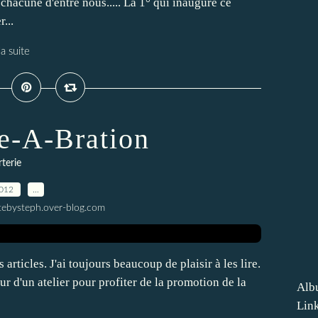
chacune d'entre nous..... La 1° qui inaugure ce
...
la suite
le-A-Bration
terie
2012
…
tebysteph.over-blog.com
rticles. J'ai toujours beaucoup de plaisir à les lire.
ur d'un atelier pour profiter de la promotion de la
Alb
Lin