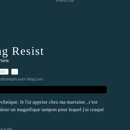
Publicité
g Resist
terie
2012
…
tebysteph.over-blog.com
echnique. Je l'ai apprise chez ma marraine , c'est
 valeur un magnifique tampon pour lequel j'ai craqué
la suite