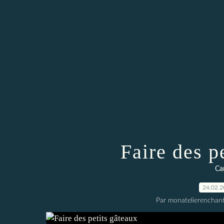
Faire des p
Car
24.02.
Par monatelierenchan