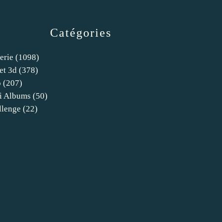
Catégories
erie
(1098)
et 3d
(378)
o
(207)
i Albums
(50)
llenge
(22)