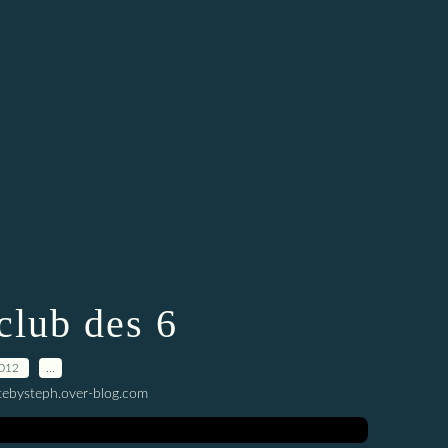
club des 6
2012
…
tebysteph.over-blog.com