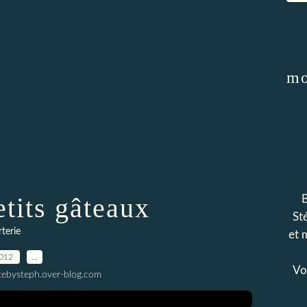
mo
etits gâteaux
B
Sté
terie
et 
2012
…
Voi
tebysteph.over-blog.com