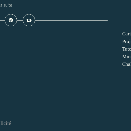
la suite
Cart
Proj
Tut
Min
Cha
licité