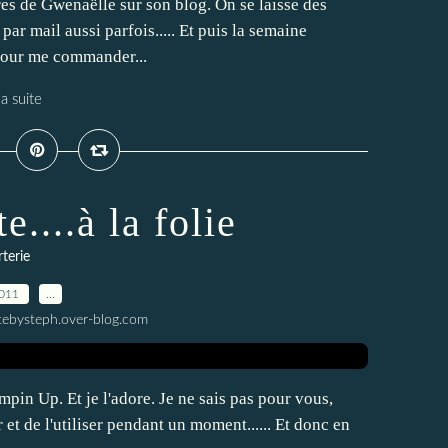
es de Gwenaëlle sur son blog. On se laisse des
 mail aussi parfois..... Et puis la semaine
r pour me commander...
la suite
e....à la folie
terie
2011
…
tebysteph.over-blog.com
pin Up. Et je l'adore. Je ne sais pas pour vous,
 et de l'utiliser pendant un moment...... Et donc en