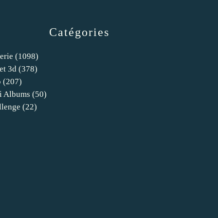
Catégories
erie
(1098)
et 3d
(378)
o
(207)
i Albums
(50)
llenge
(22)