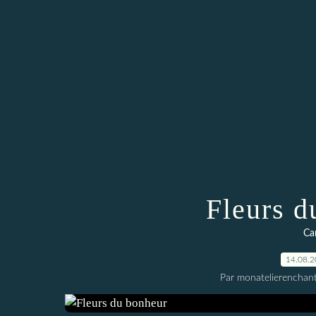
Fleurs d
Car
14.08.
Par monatelierenchan