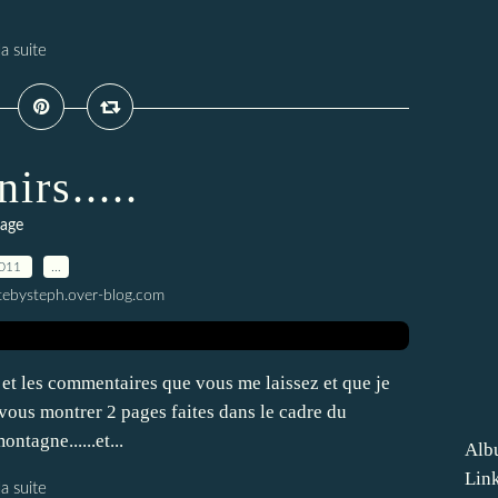
la suite
irs.....
age
2011
…
tebysteph.over-blog.com
 et les commentaires que vous me laissez et que je
i vous montrer 2 pages faites dans le cadre du
ntagne......et...
Alb
Lin
la suite