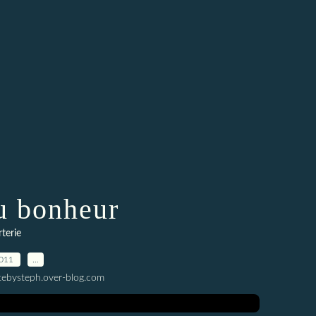
u bonheur
terie
2011
…
tebysteph.over-blog.com