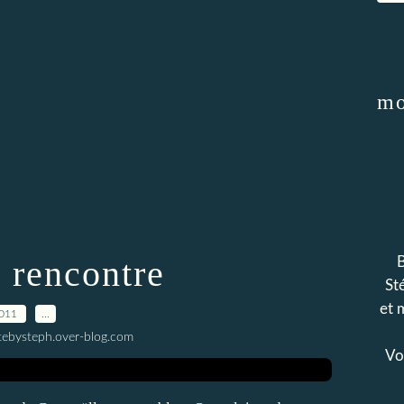
mo
 rencontre
B
Sté
et 
2011
…
tebysteph.over-blog.com
Voi