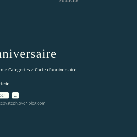
Publicité
nniversaire
om
>
Categories
>
Carte d'anniversaire
terie
2024
…
tebysteph.over-blog.com