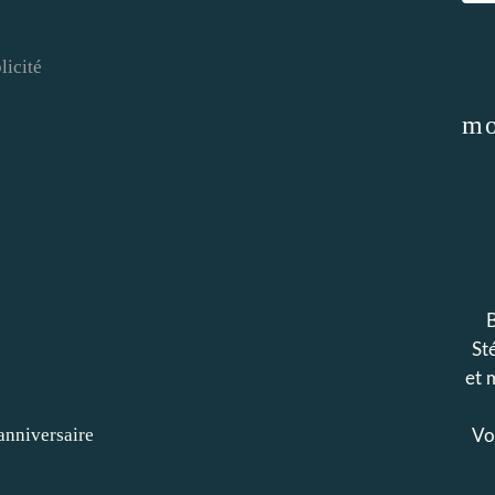
licité
mo
B
Sté
et 
Voi