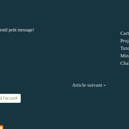
gentil petit message!
Cart
Proj
Tut
Min
Cha
Article suivant »
à l'accueil