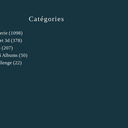
Catégories
erie
(1098)
et 3d
(378)
o
(207)
i Albums
(50)
llenge
(22)