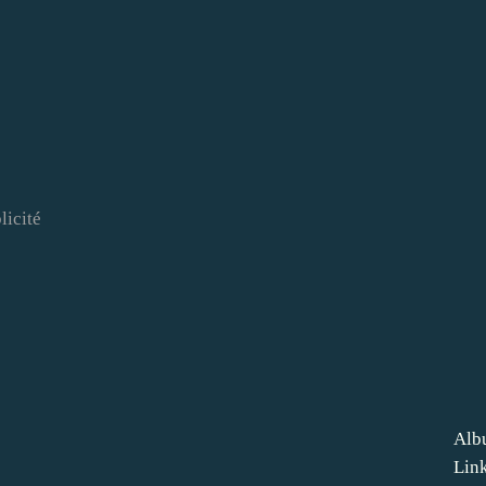
licité
Alb
Lin