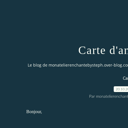
Carte d'a
Le blog de monatelierenchantebysteph.over-blog.c
Car
20.10.
Par monatelierenchan
Bonjour,