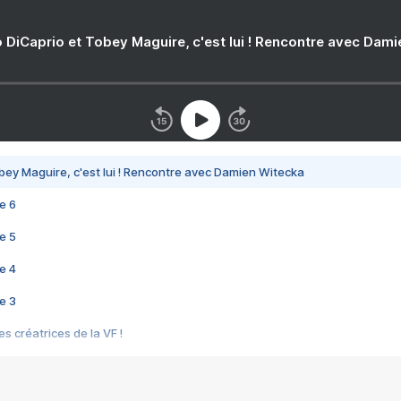
 DiCaprio et Tobey Maguire, c'est lui ! Rencontre avec Dam
bey Maguire, c'est lui ! Rencontre avec Damien Witecka
e 6
e 5
e 4
e 3
s créatrices de la VF !
e 2
e 1