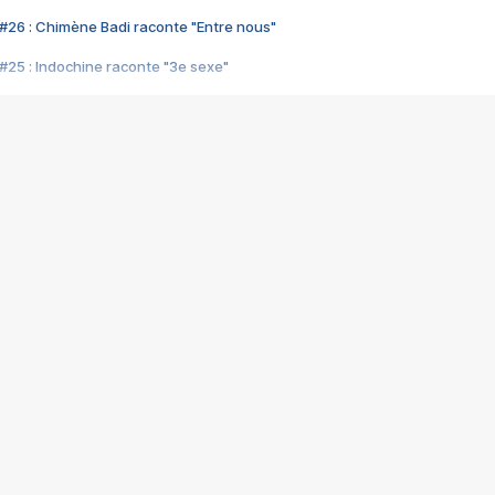
#26 : Chimène Badi raconte "Entre nous"
#25 : Indochine raconte "3e sexe"
#24 : Zaho raconte "C'est chelou"
#23 : Patrick Bruel raconte "Au café des délices"
#22 : Kyo raconte "Le chemin"
#21 : Nolwenn Leroy raconte "Cassé"
#20 : Patrick Hernandez raconte "Born to be alive"
#19 : Lorie raconte "Près de moi"
#18 : Michael Jones raconte "A nos actes manqués" (avec Jean-Jacque
#17 : Khaled raconte "Aïcha"
#16 : Corneille raconte "Parce qu'on vient de loin"
#15 : Indochine raconte "L'aventurier"