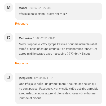
M
Manel
13/03/2021 22:38
très jolie boite steph , bravo <br /> Biz
Répondre
C
Catherine
13/03/2021 08:41
Merci Stéphanie ???? sympa l’astuce pour maintenir le rabat
fermé et belle découpe cœur tout en transparence !<br /> Cet
après-midi je scrape avec ma copine ????<br /> Bisous
Répondre
J
jacqueline
12/03/2021 12:18
Une très jolie boîte...un grand " merci " pour toutes celles qui
ne vont pas sur Facebook...<br /> cette vidéo est très agréable
à regarder....et nous apprend pleins de choses.<br /> bonne
journée et bisous .