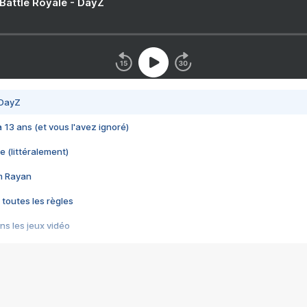
 Battle Royale - DayZ
 DayZ
 a 13 ans (et vous l'avez ignoré)
e (littéralement)
im Rayan
 toutes les règles
s les jeux vidéo
us choquant de Rockstar ? - Le scandale BULLY
e plus moche de Steam
du RÊVE tourne au CAUCHEMAR