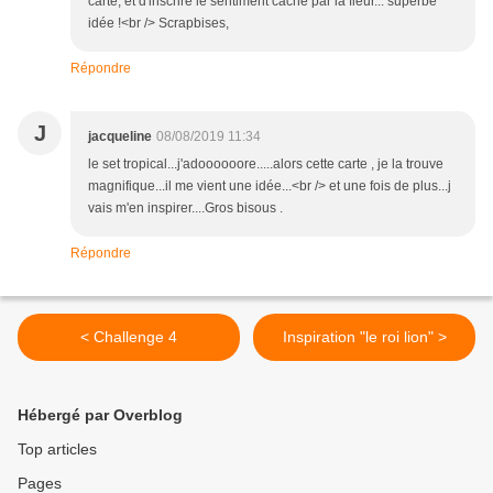
carte, et d'inscrire le sentiment caché par la fleur... superbe
idée !<br /> Scrapbises,
Répondre
J
jacqueline
08/08/2019 11:34
le set tropical...j'adoooooore.....alors cette carte , je la trouve
magnifique...il me vient une idée...<br /> et une fois de plus...j
vais m'en inspirer....Gros bisous .
Répondre
< Challenge 4
Inspiration "le roi lion" >
Hébergé par Overblog
Top articles
Pages