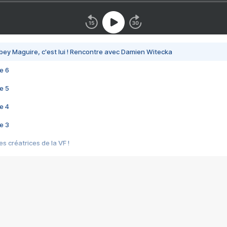
bey Maguire, c'est lui ! Rencontre avec Damien Witecka
e 6
e 5
e 4
e 3
s créatrices de la VF !
e 2
e 1
e Mektoub My Love arrive enfin ! Rencontre avec Shaïn Boumedine et Sal
i : après Toni en famille