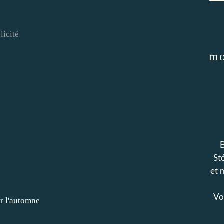
licité
mo
B
Sté
et 
Voi