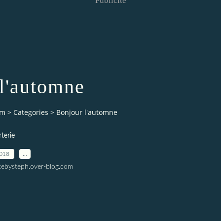
Publicité
l'automne
om
>
Categories
>
Bonjour l'automne
terie
2018
…
tebysteph.over-blog.com