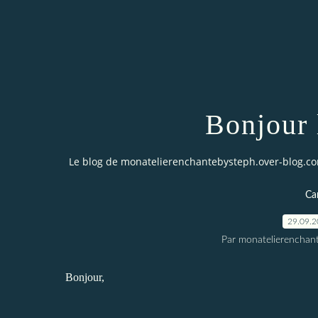
Bonjour 
Le blog de monatelierenchantebysteph.over-blog.c
Car
29.09.
Par monatelierenchan
Bonjour,