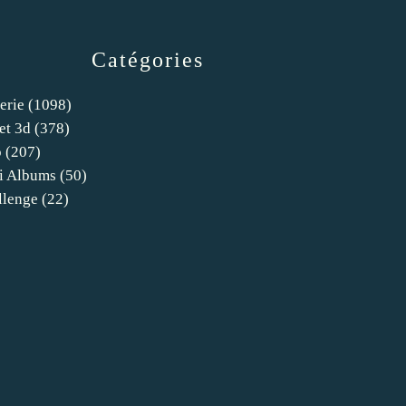
Catégories
erie
(1098)
et 3d
(378)
o
(207)
i Albums
(50)
llenge
(22)