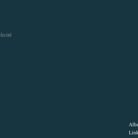
licité
Alb
Lin