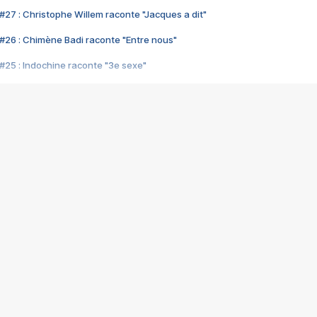
#27 : Christophe Willem raconte "Jacques a dit"
#26 : Chimène Badi raconte "Entre nous"
#25 : Indochine raconte "3e sexe"
#24 : Zaho raconte "C'est chelou"
#23 : Patrick Bruel raconte "Au café des délices"
#22 : Kyo raconte "Le chemin"
#21 : Nolwenn Leroy raconte "Cassé"
#20 : Patrick Hernandez raconte "Born to be alive"
#19 : Lorie raconte "Près de moi"
#18 : Michael Jones raconte "A nos actes manqués" (avec Jean-Jacque
#17 : Khaled raconte "Aïcha"
#16 : Corneille raconte "Parce qu'on vient de loin"