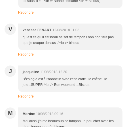
dissuassif !!... <br /> Bonne semaine.<br /> Bisous,
Répondre
V
vanessa FENART
12/08/2018 11:03
qu est ce qu il est beau se set de tampon ! non non faut pas
que je craque dessus :/ <br /> bisous
Répondre
J
jacqueline
11/08/2018 12:20
l'écologie est à l'honneur avec cette carte...le chêne...le
jute...SUPER !<br /> Bon weekend ...Bisous.
Répondre
M
Martine
10/08/2018 09:16
Moi aussi j'aime beaucoup ce tampon un peu cher avec les
dies, bonne journée bisous