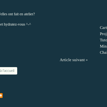
les ont fait en atelier?
 et hydratez-vous ^-
^
Cart
Proj
Tut
Min
Cha
Article suivant »
à l'accueil