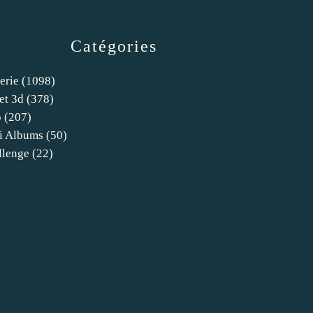
Catégories
erie
(1098)
et 3d
(378)
o
(207)
i Albums
(50)
llenge
(22)