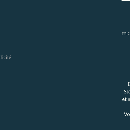
mo
licité
B
Sté
et 
Voi