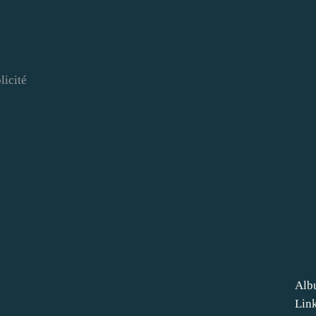
licité
Alb
Lin