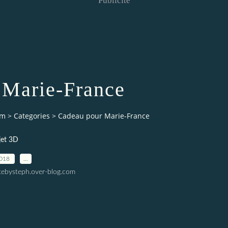
Publicité
 Marie-France
om
>
Categories
>
Cadeau pour Marie-France
jet 3D
2018
…
tebysteph.over-blog.com