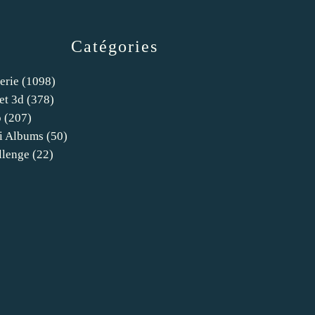
Catégories
erie
(1098)
et 3d
(378)
o
(207)
i Albums
(50)
llenge
(22)