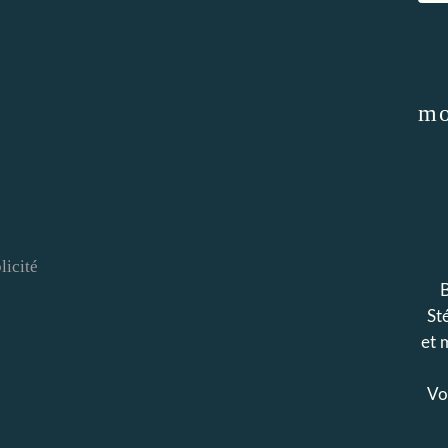
mo
licité
B
Sté
et 
Voi