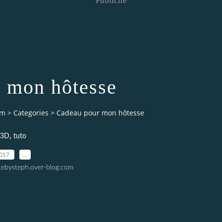
Publicité
 mon hôtesse
om
>
Categories
>
Cadeau pour mon hôtesse
,
 3D
tuto
2017
…
tebysteph.over-blog.com