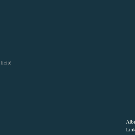
licité
Alb
Lin