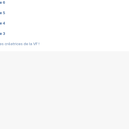
e 6
e 5
e 4
e 3
s créatrices de la VF !
e 2
e 1
e Mektoub My Love arrive enfin ! Rencontre avec Shaïn Boumedine et Sal
i : après Toni en famille
elle réalise le bouleversant Dites lui que je l'aime
ais ! Rencontre autour de Vie privée de Rebecca Zlotowski
 de Marguerite, Grave... Rencontre avec Ella Rumpf
 Les Rêveurs, un film intime sur la santé mentale