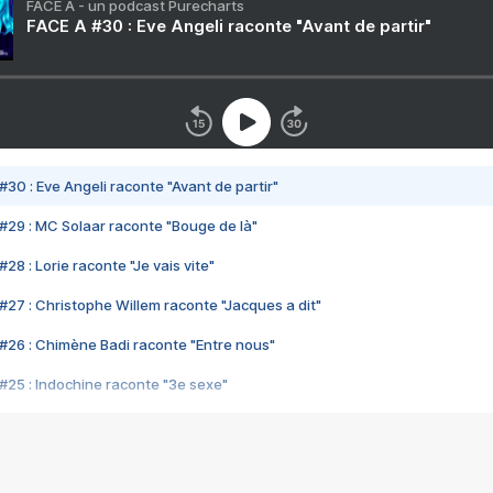
FACE A - un podcast Purecharts
FACE A #30 : Eve Angeli raconte "Avant de partir"
#30 : Eve Angeli raconte "Avant de partir"
#29 : MC Solaar raconte "Bouge de là"
28 : Lorie raconte "Je vais vite"
#27 : Christophe Willem raconte "Jacques a dit"
#26 : Chimène Badi raconte "Entre nous"
#25 : Indochine raconte "3e sexe"
#24 : Zaho raconte "C'est chelou"
#23 : Patrick Bruel raconte "Au café des délices"