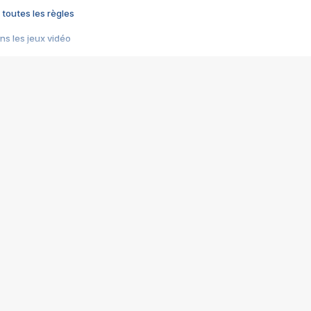
 toutes les règles
s les jeux vidéo
us choquant de Rockstar ? - Le scandale BULLY
e plus moche de Steam
du RÊVE tourne au CAUCHEMAR
pendant 8 heures
it… à tort
umiliés par un jeu vidéo
ire - Final Fantasy 8
ti un empire - Age of Empires
story DOFUS
tard, il crée l'un des pires jeux de tous les temps, MindsEye.