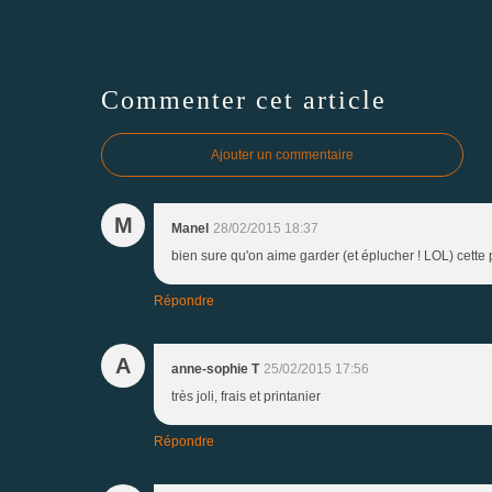
Commenter cet article
Ajouter un commentaire
M
Manel
28/02/2015 18:37
bien sure qu'on aime garder (et éplucher ! LOL) cette
Répondre
A
anne-sophie T
25/02/2015 17:56
très joli, frais et printanier
Répondre