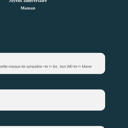
Joyeux anniversaire
Maman
 petite marque de sympathie <br /> biz , bon WE<br /> Manel