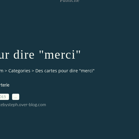
Publicité
ur dire "merci"
om
>
Categories
>
Des cartes pour dire "merci"
terie
2015
…
tebysteph.over-blog.com