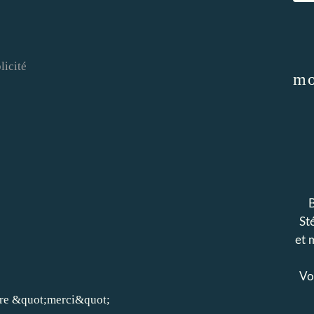
licité
mo
B
Sté
et 
Voi