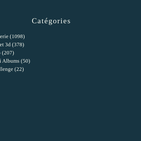
Catégories
erie
(1098)
et 3d
(378)
o
(207)
i Albums
(50)
llenge
(22)